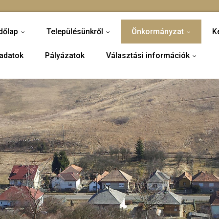
dőlap
Településünkről
Önkormányzat
K
...
...
...
adatok
Pályázatok
Választási információk
...