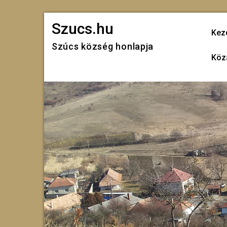
Skip
Szucs.hu
to
Kez
Szúcs község honlapja
content
Köz