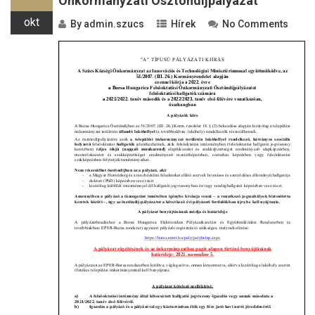
Önkormányzati Ösztöndíjpályázat
okt
By
admin.szucs
Hírek
No Comments