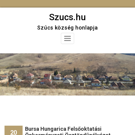
Skip
Szucs.hu
to
Szúcs község honlapja
content
Toggle
Navigation
Bursa Hungarica Felsőoktatási
20