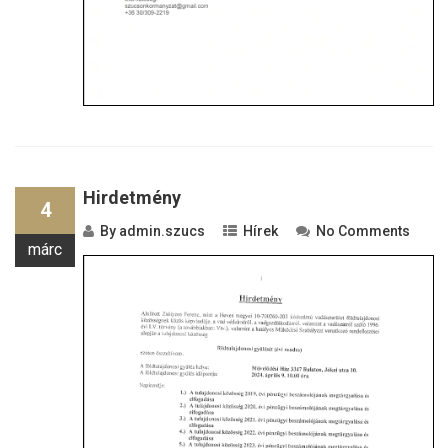
Hirdetmény
4
By
admin.szucs
Hírek
No Comments
márc