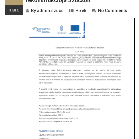
rekonstrukciója Szúcson
márc
By
admin.szucs
Hírek
No Comments