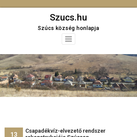
Skip
Szucs.hu
to
Szúcs község honlapja
content
Toggle
Navigation
Csapadékvíz-elvezető rendszer
13