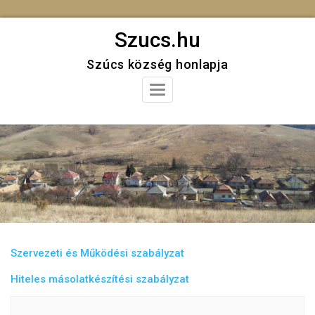
Skip
Szucs.hu
to
Szúcs község honlapja
content
Toggle
Navigation
Szervezeti és Működési szabályzat
Hiteles másolatkészítési szabályzat