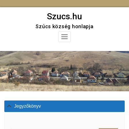
Skip
Szucs.hu
to
Szúcs község honlapja
content
Toggle
Navigation
Jegyzőkönyv