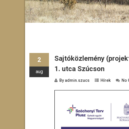
Sajtóközlemény (projekt
2
1. utca Szúcson
aug
By
admin.szucs
Hírek
No 