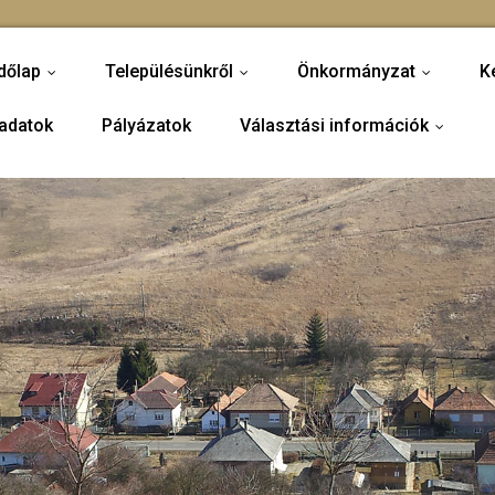
dőlap
Településünkről
Önkormányzat
K
...
...
...
adatok
Pályázatok
Választási információk
...