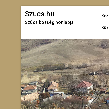
Skip
Szucs.hu
to
Kez
Szúcs község honlapja
content
Köz