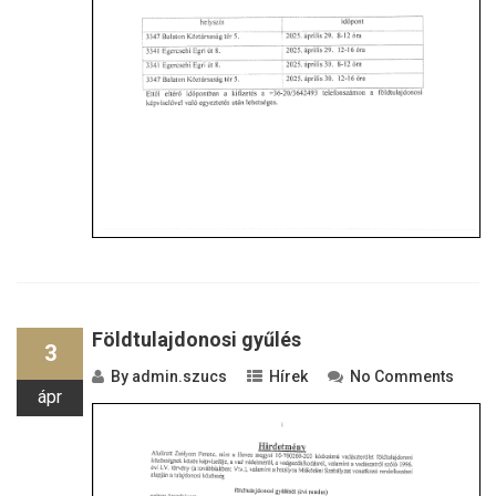
Földtulajdonosi gyűlés
3
By
admin.szucs
Hírek
No Comments
ápr