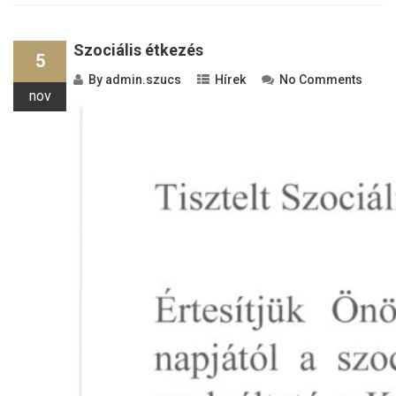
Szociális étkezés
5
By
admin.szucs
Hírek
No Comments
nov