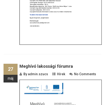
Meghívó lakossági fórumra
27
By
admin.szucs
Hírek
No Comments
máj