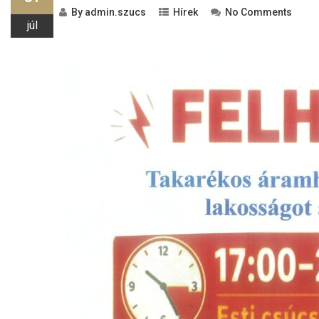
By
admin.szucs
Hírek
No Comments
júl