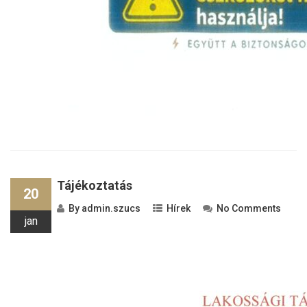
Tájékoztatás
20
By
admin.szucs
Hírek
No Comments
jan