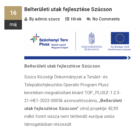
Belterületi utak fejlesztése Szúcson
16
By
admin.szucs
Hírek
No Comments
máj
Belterületi utak fejlesztése Szúcson
Szúcs Községi Önkormányzat a Terület- és
Településfejlesztési Operatív Program Plusz
keretében megvalósítani kívánt TOP_PLUSZ-1.2.3-
21-HE1-2023-00056 azonosítószámú, „
Belterületi
utak fejlesztése Szúcson”
című projektje 42,93
millió forint vissza nem térítendő európai uniós
támogatásban részesült.