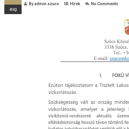
By
admin.szucs
Hírek
No Comments
aug