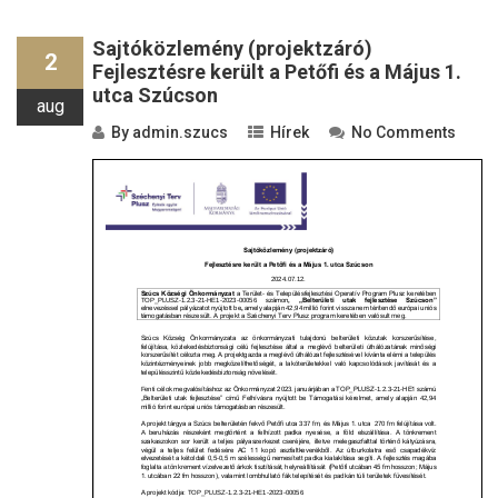
Sajtóközlemény (projektzáró)
2
Fejlesztésre került a Petőfi és a Május 1.
utca Szúcson
aug
By
admin.szucs
Hírek
No Comments