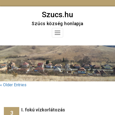
Skip
Szucs.hu
to
Szúcs község honlapja
content
Toggle
Navigation
« Older Entries
I. fokú vízkorlátozás
3