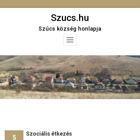
Skip
Szucs.hu
to
Szúcs község honlapja
content
Toggle
Navigation
Szociális étkezés
5