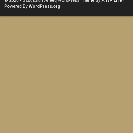
© 2026 - Szucs.hu | Aneeq WordPress Theme By
A WP Life
|
Powered By
WordPress.org