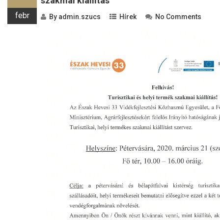
szakmai kiállítás
febr
By
admin.szucs
Hírek
No Comments