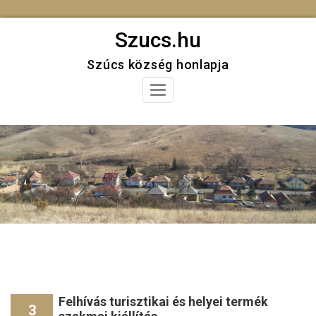
Skip
Szucs.hu
to
Szúcs község honlapja
content
Toggle
Navigation
Felhívás turisztikai és helyei termék
3