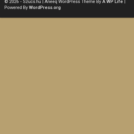
© 2026 - Szucs.hu | Aneeq WordPress Theme By
A WP Life
|
Powered By
WordPress.org