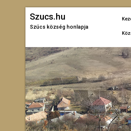
Skip
Szucs.hu
to
Kez
Szúcs község honlapja
content
Köz