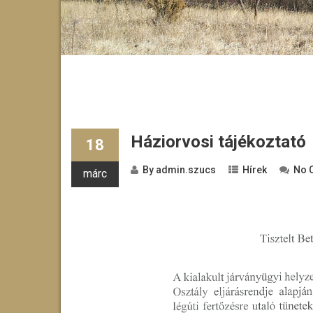
Háziorvosi tájékoztató
18
By
admin.szucs
Hírek
No 
márc