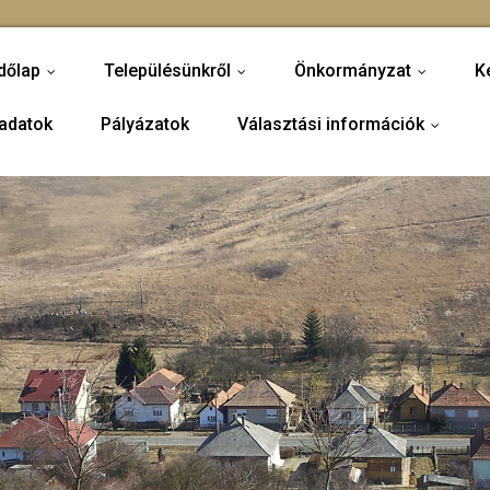
dőlap
Településünkről
Önkormányzat
K
...
...
...
adatok
Pályázatok
Választási információk
...