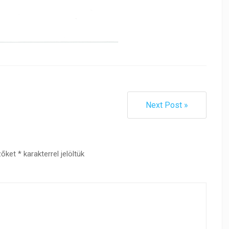
Next Post »
zőket
*
karakterrel jelöltük