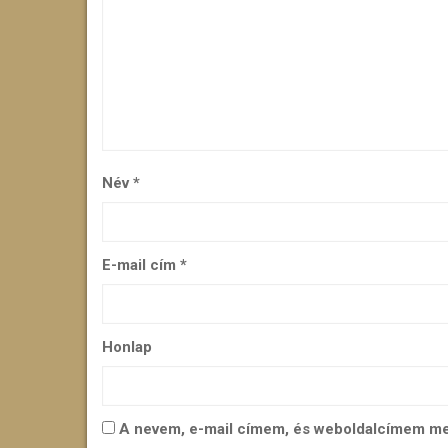
Név
*
E-mail cím
*
Honlap
A nevem, e-mail címem, és weboldalcímem m