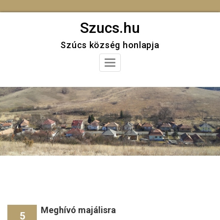
Skip
Szucs.hu
to
Szúcs község honlapja
content
Toggle
Navigation
Meghívó majálisra
5