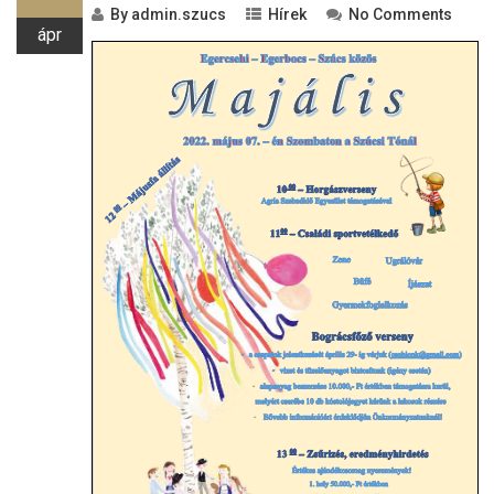
By
admin.szucs
Hírek
No Comments
ápr