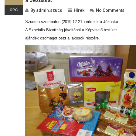
a Jézuska.
dec
By
admin.szucs
Hírek
No Comments
Szúcsra szombaton (2019.12.21.) érkezik a Jézuska.
A Szociális Bizottság jóvoltából a Képviselő-testület
ajándék csomagot oszt a lakosok részére.