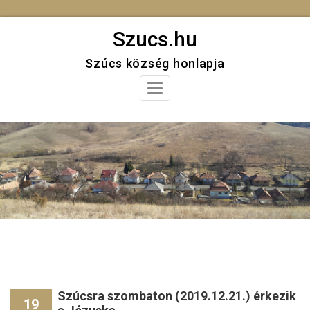
Skip
Szucs.hu
to
Szúcs község honlapja
content
Toggle
Navigation
Szúcsra szombaton (2019.12.21.) érkezik
19