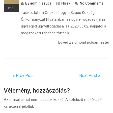
By
admin.szucs
Hírek
No Comments
máj
Tájékoztatom Önöket, hogy a Szúcs Községi
Önkormányzat Hivatalában az ügyfélfogadás (járási
ügysegéd ügyfélfogadása is), 2020.06.02. napjától a
megszokott rendben történik.
Egyed Zsigmond polgármester
« Prev Post
Next Post »
Vélemény, hozzászólás?
Az e-mail címet nem tesszük közzé.
A kötelező mezőket
*
karakterrel jelöltük