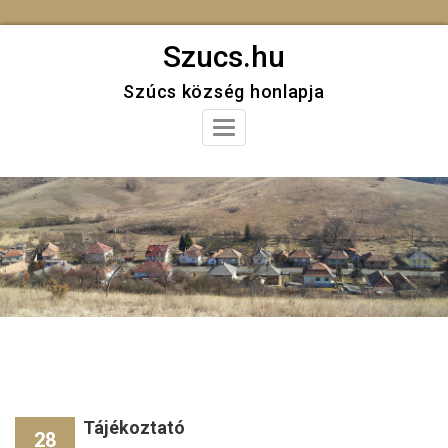
Skip
Szucs.hu
to
Szúcs község honlapja
content
Toggle
Navigation
Tájékoztató
28